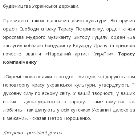
будівництва Української держави.
Президент також відзначив діячів культури. Він вручив
орден Свободи співаку Тарасу Петриненку, орден князя
Ярослава Мудрого музиканту Віктору Гуцалу, орден «За
заслуги» кобзарю-бандуристу Едуарду Драчу та присвоїв
почесне звання «Народний артист України»
Тарасу
Компаніченку
.
«Окремі слова подяки сьогодні – митцям, які дарують нам
неповторну красу української культури, утверджують її
духовну силу по всьому світу. У вашій творчості, у ваших
піснях – душа українського народу. І саме тому вас так
люблять і так шанують у всіх куточках України і далеко за
її межами», - сказав Петро Порошенко.
Джерело -
president.gov.ua