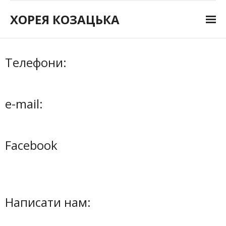
ХОРЕЯ КОЗАЦЬКА
Головна
Телефони:
Новини
Афіша
e-mail:
Музика
Відео
Facebook
Контакти
Написати нам: